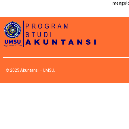
mengelol
© 2025 Akuntansi – UMSU.